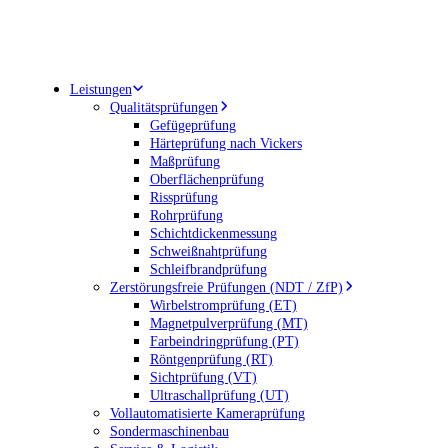
Leistungen
Qualitätsprüfungen
Gefügeprüfung
Härteprüfung nach Vickers
Maßprüfung
Oberflächenprüfung
Rissprüfung
Rohrprüfung
Schichtdickenmessung
Schweißnahtprüfung
Schleifbrandprüfung
Zerstörungsfreie Prüfungen (NDT / ZfP)
Wirbelstromprüfung (ET)
Magnetpulverprüfung (MT)
Farbeindringprüfung (PT)
Röntgenprüfung (RT)
Sichtprüfung (VT)
Ultraschallprüfung (UT)
Vollautomatisierte Kameraprüfung
Sondermaschinenbau