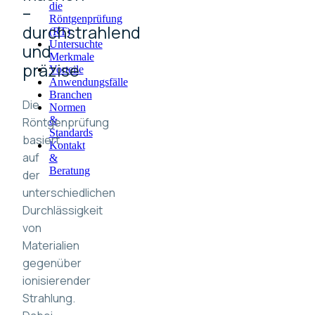
die
–
Röntgenprüfung
durchstrahlend
(RT)
Untersuchte
und
Merkmale
präzise
Vorteile
Anwendungsfälle
Branchen
Die
Normen
&
Röntgenprüfung
Standards
basiert
Kontakt
auf
&
Beratung
der
unterschiedlichen
Durchlässigkeit
von
Materialien
gegenüber
ionisierender
Strahlung.