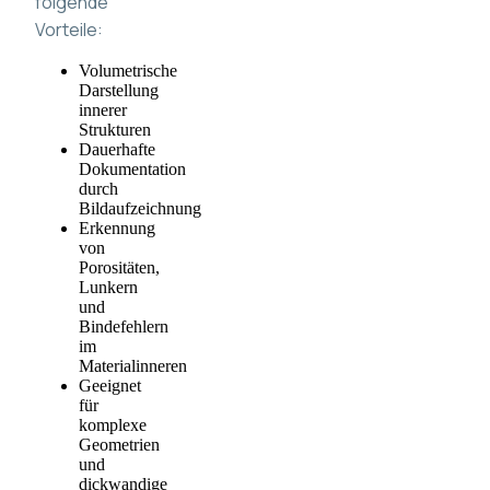
folgende
Vorteile:
Volumetrische
Darstellung
innerer
Strukturen
Dauerhafte
Dokumentation
durch
Bildaufzeichnung
Erkennung
von
Porositäten,
Lunkern
und
Bindefehlern
im
Materialinneren
Geeignet
für
komplexe
Geometrien
und
dickwandige