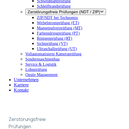
Schweißnahtprüfung
Schleifbrandprüfung
Zerstörungsfreie Prüfungen (NDT / ZfP)
ZfP/NDT bei Technomix
Wirbelstromprüfung (ET)
Magnetpulverprüfung (MT)
Farbeindringprüfung (PT)
Röntgenprüfung (RT)
Sichtprüfung (VT)
Ultraschallprüfung (UT)
Vollautomatisierte Kameraprüfung
Sondermaschinenbau
Service & Logistik
Lohnprüfung
Onsite Management
Unternehmen
Karriere
Kontakt
Zerstörungsfreie
Prüfungen