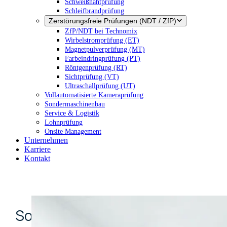
Schweißnahtprüfung
Schleifbrandprüfung
Zerstörungsfreie Prüfungen (NDT / ZfP)
ZfP/NDT bei Technomix
Wirbelstromprüfung (ET)
Magnetpulverprüfung (MT)
Farbeindringprüfung (PT)
Röntgenprüfung (RT)
Sichtprüfung (VT)
Ultraschallprüfung (UT)
Vollautomatisierte Kameraprüfung
Sondermaschinenbau
Service & Logistik
Lohnprüfung
Onsite Management
Unternehmen
Karriere
Kontakt
Sondermaschinenbau