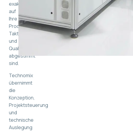
exakt
auf
Ihre
Produkte,
Taktzeiten
und
Qualitätsanforderungen
abgestimmt
sind.
Technomix
übernimmt
die
Konzeption,
Projektsteuerung
und
technische
Auslegung