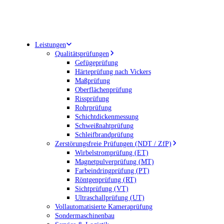
Leistungen
Qualitätsprüfungen
Gefügeprüfung
Härteprüfung nach Vickers
Maßprüfung
Oberflächenprüfung
Rissprüfung
Rohrprüfung
Schichtdickenmessung
Schweißnahtprüfung
Schleifbrandprüfung
Zerstörungsfreie Prüfungen (NDT / ZfP)
Wirbelstromprüfung (ET)
Magnetpulverprüfung (MT)
Farbeindringprüfung (PT)
Röntgenprüfung (RT)
Sichtprüfung (VT)
Ultraschallprüfung (UT)
Vollautomatisierte Kameraprüfung
Sondermaschinenbau