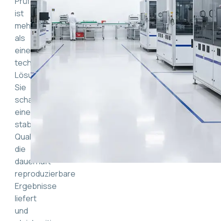
Prüfanlage
ist
mehr
als
eine
technische
Lösung.
Sie
schafft
eine
stabile
Qualitätsstruktur,
die
dauerhaft
reproduzierbare
Ergebnisse
liefert
und