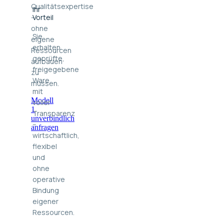
Qualitätsexpertise
Ihr
–
Vorteil
ohne
Sie
eigene
erhalten
Ressourcen
geprüfte,
aufbauen
freigegebene
zu
Ware
müssen.
mit
Modell
voller
1
Transparenz
unverbindlich
–
anfragen
wirtschaftlich,
flexibel
und
ohne
operative
Bindung
eigener
Ressourcen.