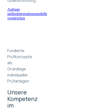
Qualitätslösung.
Anfrage
stellen
Integrationsmodelle
vergleichen
Fundierte
Prüfkonzepte
als
Grundlage
individueller
Prüfanlagen.
Unsere
Kompetenz
im