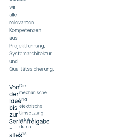
wir
alle
relevanten
Kompetenzen
aus
Projektführung,
Systemarchitektur
und
Qualitätssicherung.
Die
Von
mechanische
der
und
Idee
elektrische
bis
Umsetzung
zur
erfolgt
Serienfreigabe
durch
–
uns
alles