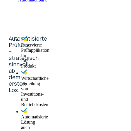
Automatisierte
Prüfung
Reservierte
–
Prüfapplikation
für
strategisch
Ihr
sinnvoll
Produkt
ab
dem
Wirtschaftliche
ersten
Verteilung
Los.
von
Investitions-
und
Betriebskosten
Automatisierte
Lösung
auch