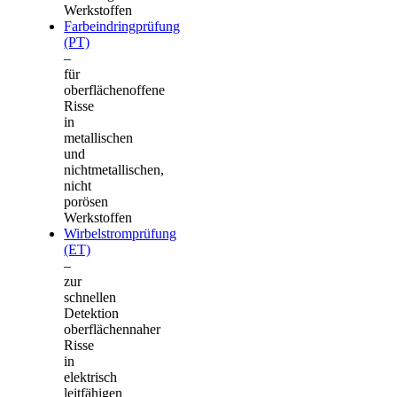
Werkstoffen
Farbeindringprüfung
(PT)
–
für
oberflächenoffene
Risse
in
metallischen
und
nichtmetallischen,
nicht
porösen
Werkstoffen
Wirbelstromprüfung
(ET)
–
zur
schnellen
Detektion
oberflächennaher
Risse
in
elektrisch
leitfähigen