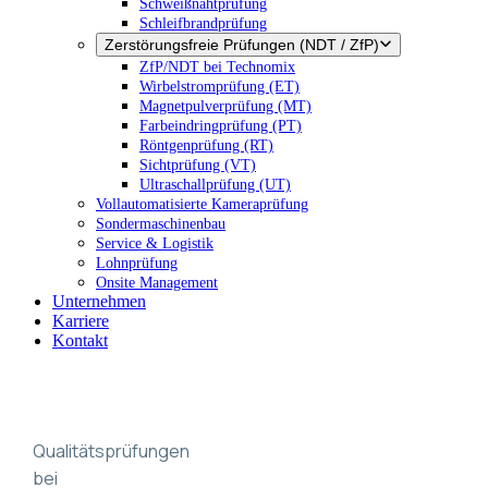
Schweißnahtprüfung
Schleifbrandprüfung
Zerstörungsfreie Prüfungen (NDT / ZfP)
ZfP/NDT bei Technomix
Wirbelstromprüfung (ET)
Magnetpulverprüfung (MT)
Farbeindringprüfung (PT)
Röntgenprüfung (RT)
Sichtprüfung (VT)
Ultraschallprüfung (UT)
Vollautomatisierte Kameraprüfung
Sondermaschinenbau
Service & Logistik
Lohnprüfung
Onsite Management
Unternehmen
Karriere
Kontakt
Qualitätsprüfungen
bei