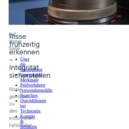
Auf
Risse
dieser
frühzeitig
Seite
erkennen
–
Über
die
Integrität
Rissprüfung
sicherstellen
Untersuchte
Merkmale
Prüfverfahren
Risse
Anwendungsfälle
Branchen
gehören
Durchführung
zu
bei
den
Technomix
Kontakt
kritischsten
&
Fehlstellen
Beratung