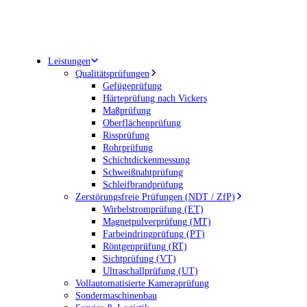
Leistungen
Qualitätsprüfungen
Gefügeprüfung
Härteprüfung nach Vickers
Maßprüfung
Oberflächenprüfung
Rissprüfung
Rohrprüfung
Schichtdickenmessung
Schweißnahtprüfung
Schleifbrandprüfung
Zerstörungsfreie Prüfungen (NDT / ZfP)
Wirbelstromprüfung (ET)
Magnetpulverprüfung (MT)
Farbeindringprüfung (PT)
Röntgenprüfung (RT)
Sichtprüfung (VT)
Ultraschallprüfung (UT)
Vollautomatisierte Kameraprüfung
Sondermaschinenbau